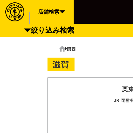
店舗検索
FIND A GYM
店舗検索
絞り込み検索
ABOUT
ゴールドジムについて
関西
SUPPORT
ホーム
トレーニングサポート
SCHOOL
滋賀
スクール
STUDIO
スタジオ
JOIN
ご入会について
栗
NEWS
ニュース
JR 琵琶
SHOP
オンラインストア