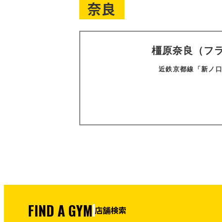
奈良
橿原奈良（フ
近鉄京都線「新ノ口
FIND A GYM
店舗検索