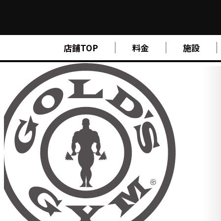
FIND A GYM
店舗TOP
料金
施設
店舗検索
ABOUT
ゴールドジムについて
SUPPORT
トレーニングサポート
SCHOOL
スクール
STUDIO
スタジオ
JOIN
ご入会について
NEWS
ニュース
SHOP
オンラインストア