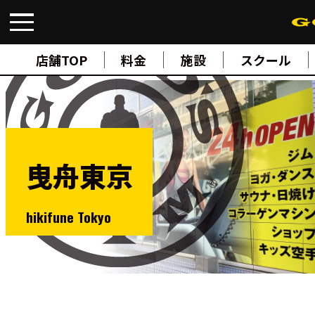
FIND A GYM
店舗検索
店舗TOP
料金
施設
スクール
ABOUT
ゴールドジムについて
SUPPORT
トレーニングサポート
SCHOOL
スクール
曳舟東京
STUDIO
スタジオ
JOIN
ご入会について
hikifune Tokyo
NEWS
ニュース
SHOP
オンラインストア