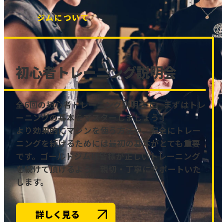
ジムについて
初心者トレーニング説明会
全6回の初心者トレーニング説明会で、まずはトレ
ーニングの基本をマスターしましょう！
より効果的にマシンを使う方法や、安全にトレー
ニングを続けるためには最初の基本がとても重要
です。ゴールドジムは皆様が正しいトレーニング
を続けて頂けるよう、親切・丁寧にサポートいた
します。
詳しく見る