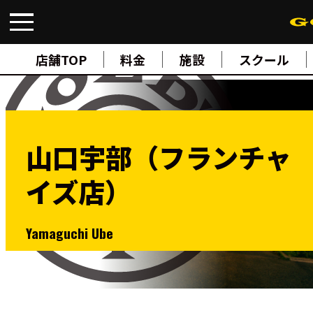
FIND A GYM
店舗検索
店舗TOP
料金
施設
スクール
ABOUT
ゴールドジムについて
SUPPORT
トレーニングサポート
SCHOOL
スクール
山口宇部（フランチャ
STUDIO
スタジオ
イズ店）
JOIN
ご入会について
NEWS
ニュース
Yamaguchi Ube
SHOP
オンラインストア