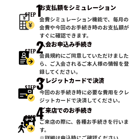
1
お支払額を
シミュレーション
STEP
会費シミュレーション機能で、毎月の
会費や今回のお手続き時のお支払額が
すぐに確認できます。
2
入会お申込み
手続き
STEP
会員規約にご同意していただけました
ら、ご入会されるご本人様の情報を登
録してください。
3
クレジットカードで
決済
STEP
今回のお手続き時に必要な費用をクレ
ジットカードで決済してください。
4
ご来店での
お手続き
STEP
ご来店の際に、各種お手続きを行いま
す。
※詳細は申込時にご確認ください