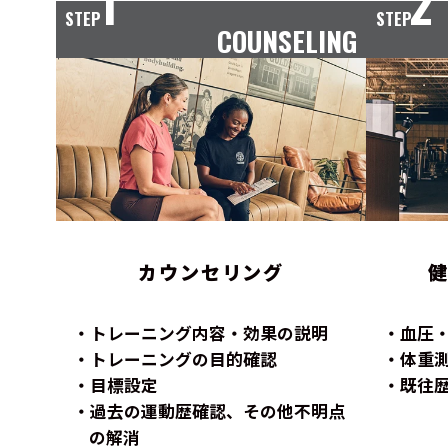
1
2
STEP
STEP
COUNSELING
カウンセリング
トレーニング内容・効果の説明
血圧
トレーニングの目的確認
体重
目標設定
既往
過去の運動歴確認、その他不明点
の解消