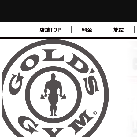
FIND A GYM
店舗TOP
料金
施設
店舗検索
ABOUT
ゴールドジムについて
SUPPORT
トレーニングサポート
SCHOOL
スクール
STUDIO
スタジオ
JOIN
ご入会について
NEWS
ニュース
SHOP
オンラインストア