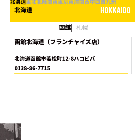
北海道
東北
北陸
関東
東京
東海
関西
中四国
九州
HOKKAIDO
北海道
函館
札幌
函館北海道（フランチャイズ店）
北海道函館市若松町12-8ハコビバ
0138-86-7715