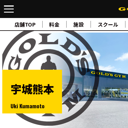
FIND A GYM
店舗検索
店舗TOP
料金
施設
スクール
ABOUT
ゴールドジムについて
SUPPORT
トレーニングサポート
SCHOOL
スクール
STUDIO
スタジオ
JOIN
ご入会について
宇城熊本
NEWS
ニュース
SHOP
Uki Kumamoto
オンラインストア