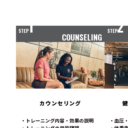
1
2
STEP
STEP
COUNSELING
カウンセリング
トレーニング内容・効果の説明
血圧