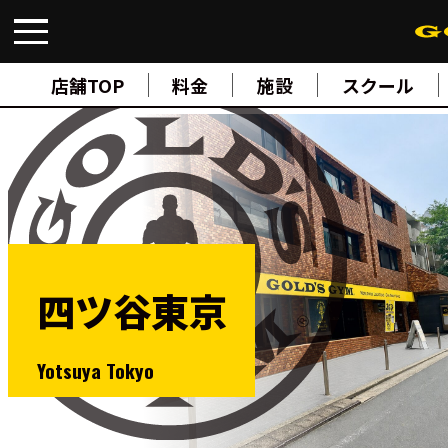
FIND A GYM
店舗検索
店舗TOP
料金
施設
スクール
ABOUT
ゴールドジムについて
SUPPORT
トレーニングサポート
SCHOOL
スクール
STUDIO
スタジオ
JOIN
ご入会について
四ツ谷東京
NEWS
ニュース
SHOP
Yotsuya Tokyo
オンラインストア