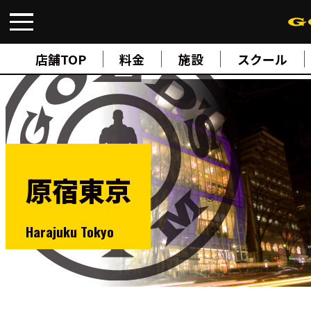
FIND A GYM
店舗検索
店舗TOP
料金
施設
スクール
ABOUT
ゴールドジムについて
SUPPORT
トレーニングサポート
SCHOOL
スクール
STUDIO
スタジオ
原宿東京
JOIN
ご入会について
NEWS
ニュース
Harajuku Tokyo
SHOP
オンラインストア