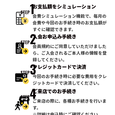
1
お支払額を
シミュレーション
STEP
会費シミュレーション機能で、毎月の
会費や今回のお手続き時のお支払額が
すぐに確認できます。
2
入会お申込み
手続き
STEP
会員規約にご同意していただけました
ら、ご入会されるご本人様の情報を登
録してください。
3
クレジットカードで
決済
STEP
今回のお手続き時に必要な費用をクレ
ジットカードで決済してください。
4
ご来店での
お手続き
STEP
ご来店の際に、各種お手続きを行いま
す。
※詳細は申込時にご確認ください