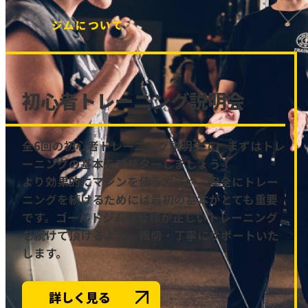
ジムについて
初心者トレーニング説明会
全6回の初心者トレーニング説明会で、まずはトレ
ーニングの基本をマスターしましょう！
より効果的にマシンを使う方法や、安全にトレー
ニングを続けるためには最初の基本がとても重要
です。ゴールドジムは皆様が正しいトレーニング
を続けて頂けるよう、親切・丁寧にサポートいた
します。
詳しく見る