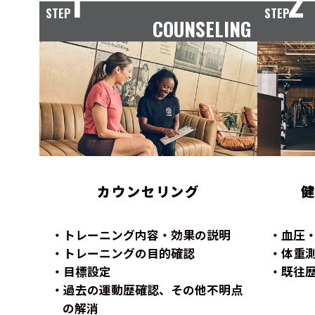
1
2
STEP
STEP
COUNSELING
カウンセリング
トレーニング内容・効果の説明
血圧
トレーニングの目的確認
体重
目標設定
既往
過去の運動歴確認、その他不明点
の解消