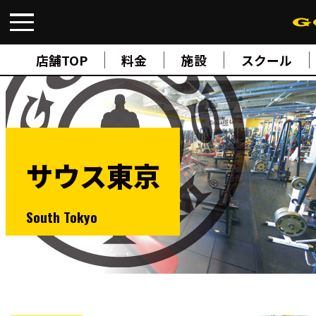
FIND A GYM
店舗検索
店舗TOP
料金
施設
スクール
ABOUT
ゴールドジムについて
SUPPORT
トレーニングサポート
SCHOOL
スクール
サウス東京
STUDIO
スタジオ
JOIN
ご入会について
South Tokyo
NEWS
ニュース
SHOP
オンラインストア