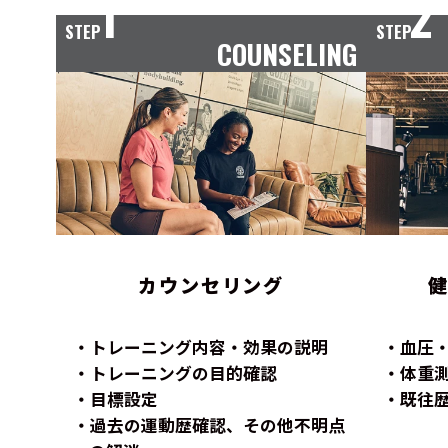
1
2
STEP
STEP
COUNSELING
カウンセリング
トレーニング内容・効果の説明
血圧
トレーニングの目的確認
体重
目標設定
既往
過去の運動歴確認、その他不明点