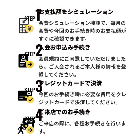
1
お支払額を
シミュレーション
STEP
会費シミュレーション機能で、毎月の
会費や今回のお手続き時のお支払額が
すぐに確認できます。
2
入会お申込み
手続き
STEP
会員規約にご同意していただけました
ら、ご入会されるご本人様の情報を登
録してください。
3
クレジットカードで
決済
STEP
今回のお手続き時に必要な費用をクレ
ジットカードで決済してください。
4
ご来店での
お手続き
STEP
ご来店の際に、各種お手続きを行いま
す。