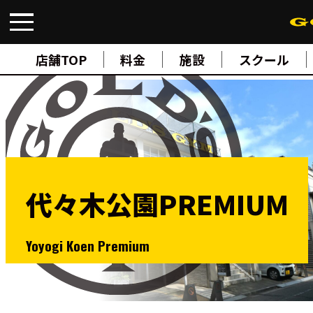
FIND A GYM
店舗検索
店舗TOP
料金
施設
スクール
ABOUT
ゴールドジムについて
SUPPORT
トレーニングサポート
SCHOOL
スクール
STUDIO
スタジオ
代々木公園PREMIUM
JOIN
ご入会について
NEWS
ニュース
Yoyogi Koen Premium
SHOP
オンラインストア