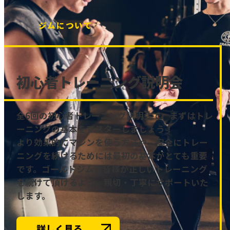
ジムについて
初心者トレーニング説明会
全6回の初心者トレーニング説明会で、まずはトレ
ーニングの基本をマスターしましょう！
より効果的にマシンを使う方法や、安全にトレー
ニングを続けるためには最初の基本がとても重要
です。ゴールドジムは皆様が正しいトレーニング
を続けて頂けるよう、親切・丁寧にサポートいた
します。
詳しく見る