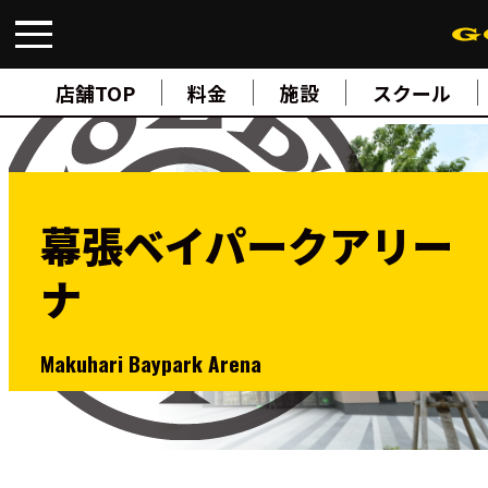
FIND A GYM
店舗検索
店舗TOP
料金
施設
スクール
ABOUT
ゴールドジムについて
SUPPORT
トレーニングサポート
SCHOOL
スクール
幕張ベイパークアリー
STUDIO
スタジオ
ナ
JOIN
ご入会について
NEWS
ニュース
Makuhari Baypark Arena
SHOP
オンラインストア