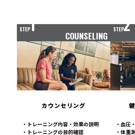
1
2
STEP
STEP
COUNSELING
カウンセリング
トレーニング内容・効果の説明
血圧
トレーニングの目的確認
体重