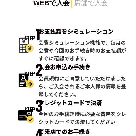
WEBで入会
店舗で入会
1
お支払額を
シミュレーション
STEP
会費シミュレーション機能で、毎月の
会費や今回のお手続き時のお支払額が
すぐに確認できます。
2
入会お申込み
手続き
STEP
会員規約にご同意していただけました
ら、ご入会されるご本人様の情報を登
録してください。
3
クレジットカードで
決済
STEP
今回のお手続き時に必要な費用をクレ
ジットカードで決済してください。
4
ご来店での
お手続き