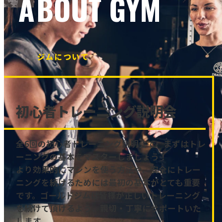
ABOUT GYM
ジムについて
初心者トレーニング説明会
全6回の初心者トレーニング説明会で、まずはトレ
ーニングの基本をマスターしましょう！
より効果的にマシンを使う方法や、安全にトレー
ニングを続けるためには最初の基本がとても重要
です。ゴールドジムは皆様が正しいトレーニング
を続けて頂けるよう、親切・丁寧にサポートいた
します。