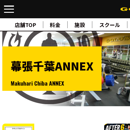
FIND A GYM
店舗検索
店舗TOP
料金
施設
スクール
ABOUT
ゴールドジムについて
SUPPORT
トレーニングサポート
SCHOOL
スクール
幕張千葉ANNEX
STUDIO
スタジオ
JOIN
Makuhari Chiba ANNEX
ご入会について
NEWS
ニュース
SHOP
オンラインストア