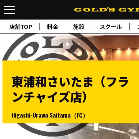
FIND A GYM
店舗検索
店舗TOP
料金
施設
スクール
ABOUT
ゴールドジムについて
SUPPORT
トレーニングサポート
SCHOOL
スクール
STUDIO
スタジオ
東浦和さいたま（フラ
JOIN
ご入会について
ンチャイズ店）
NEWS
ニュース
SHOP
Higashi-Urawa Saitama（FC）
オンラインストア