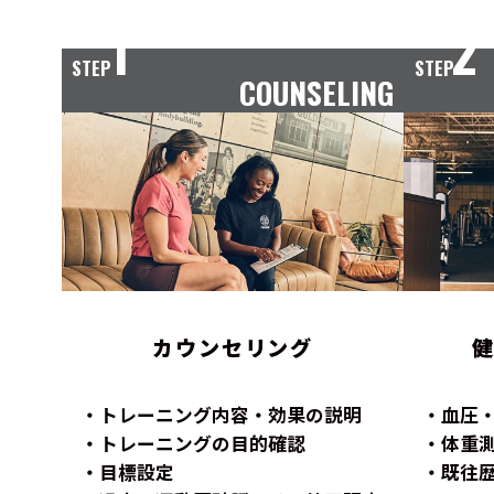
1
2
STEP
STEP
COUNSELING
カウンセリング
トレーニング内容・効果の説明
血圧
トレーニングの目的確認
体重
目標設定
既往