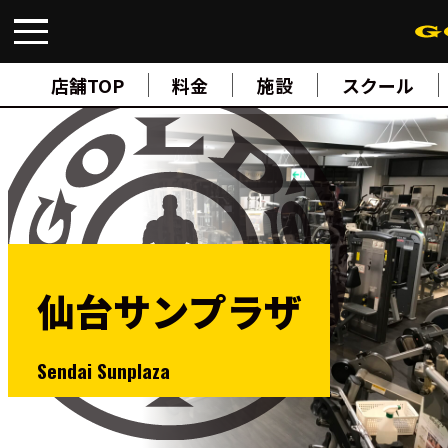
FIND A GYM
店舗検索
店舗TOP
料金
施設
スクール
ABOUT
ゴールドジムについて
SUPPORT
トレーニングサポート
SCHOOL
スクール
STUDIO
スタジオ
JOIN
ご入会について
仙台サンプラザ
NEWS
ニュース
SHOP
Sendai Sunplaza
オンラインストア