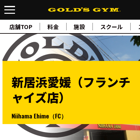
FIND A GYM
店舗検索
店舗TOP
料金
施設
スクール
ABOUT
ゴールドジムについて
SUPPORT
トレーニングサポート
SCHOOL
スクール
STUDIO
スタジオ
新居浜愛媛（フランチ
JOIN
ご入会について
ャイズ店）
NEWS
ニュース
SHOP
Niihama Ehime（FC）
オンラインストア