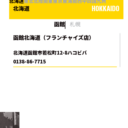
北海道
東北
北陸
関東
東京
東海
関西
中四国
九州
HOKKAIDO
北海道
函館
札幌
函館北海道（フランチャイズ店）
北海道函館市若松町12-8ハコビバ
0138-86-7715