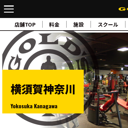
FIND A GYM
店舗検索
店舗TOP
料金
施設
スクール
ABOUT
ゴールドジムについて
SUPPORT
トレーニングサポート
SCHOOL
スクール
STUDIO
スタジオ
JOIN
ご入会について
横須賀神奈川
NEWS
ニュース
SHOP
Yokosuka Kanagawa
オンラインストア