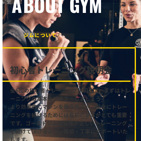
ABOUT GYM
ジムについて
初心者トレーニング説明会
全6回の初心者トレーニング説明会で、まずはトレ
ーニングの基本をマスターしましょう！
より効果的にマシンを使う方法や、安全にトレー
ニングを続けるためには最初の基本がとても重要
です。ゴールドジムは皆様が正しいトレーニング
を続けて頂けるよう、親切・丁寧にサポートいた
します。