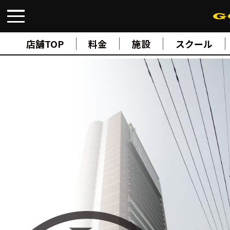
FIND A GYM
店舗検索
店舗TOP
料金
施設
スクール
ABOUT
ゴールドジムについて
SUPPORT
トレーニングサポート
SCHOOL
スクール
STUDIO
スタジオ
JOIN
ご入会について
NEWS
ニュース
SHOP
オンラインストア