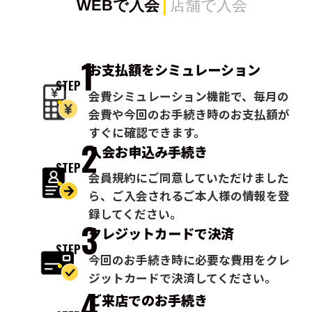
WEBで入会
店舗で入会
1
お支払額を
シミュレーション
STEP
会費シミュレーション機能で、毎月の
会費や今回のお手続き時のお支払額が
すぐに確認できます。
2
入会お申込み
手続き
STEP
会員規約にご同意していただけました
ら、ご入会されるご本人様の情報を登
録してください。
3
クレジットカードで
決済
STEP
今回のお手続き時に必要な費用をクレ
ジットカードで決済してください。
4
ご来店での
お手続き