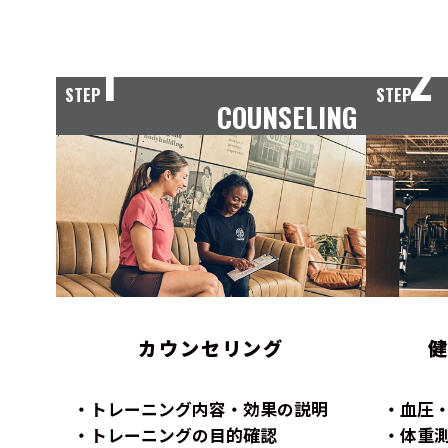
1
2
STEP
STEP
COUNSELING
カウンセリング
トレーニング内容・効果の説明
血圧
トレーニングの目的確認
体重