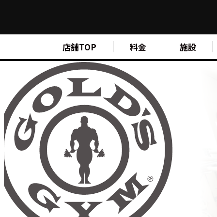
FIND A GYM
店舗TOP
料金
施設
店舗検索
ABOUT
ゴールドジムについて
SUPPORT
トレーニングサポート
SCHOOL
スクール
STUDIO
スタジオ
JOIN
ご入会について
NEWS
ニュース
SHOP
オンラインストア