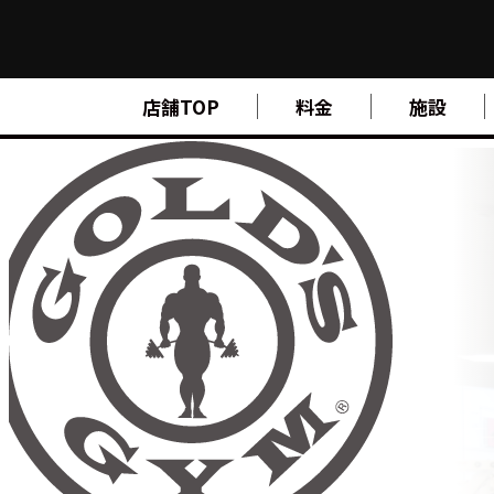
FIND A GYM
店舗TOP
料金
施設
店舗検索
ABOUT
ゴールドジムについて
SUPPORT
トレーニングサポート
SCHOOL
スクール
STUDIO
スタジオ
JOIN
ご入会について
NEWS
ニュース
SHOP
オンラインストア