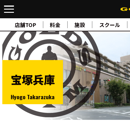
FIND A GYM
店舗検索
店舗TOP
料金
施設
スクール
ABOUT
ゴールドジムについて
SUPPORT
トレーニングサポート
SCHOOL
スクール
STUDIO
スタジオ
宝塚兵庫
JOIN
ご入会について
NEWS
ニュース
Hyogo Takarazuka
SHOP
オンラインストア