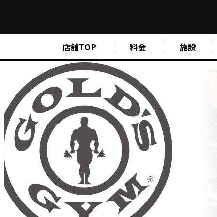
FIND A GYM
店舗TOP
料金
施設
店舗検索
ABOUT
ゴールドジムについて
SUPPORT
トレーニングサポート
SCHOOL
スクール
STUDIO
スタジオ
JOIN
ご入会について
NEWS
ニュース
SHOP
オンラインストア