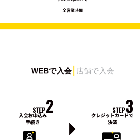
全営業時間
WEBで入会
店舗で入会
2
3
STEP
STEP
入会お申込み
クレジットカードで
手続き
決済