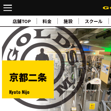
FIND A GYM
店舗検索
店舗TOP
料金
施設
スクール
ABOUT
ゴールドジムについて
SUPPORT
トレーニングサポート
SCHOOL
スクール
STUDIO
スタジオ
JOIN
ご入会について
京都二条
NEWS
ニュース
SHOP
Kyoto Nijo
オンラインストア