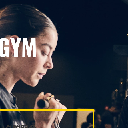
 GYM
ング説明会