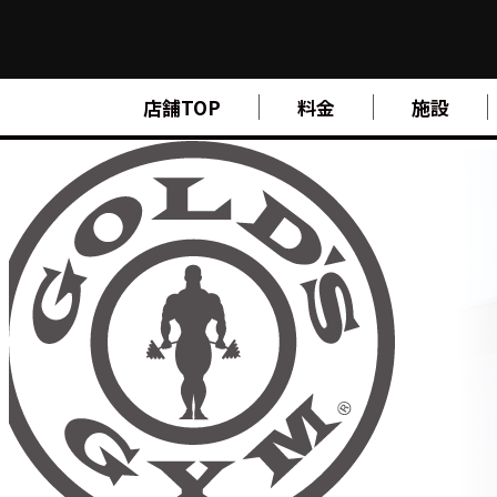
FIND A GYM
店舗TOP
料金
施設
店舗検索
ABOUT
ゴールドジムについて
SUPPORT
トレーニングサポート
SCHOOL
スクール
STUDIO
スタジオ
JOIN
ご入会について
NEWS
ニュース
SHOP
オンラインストア