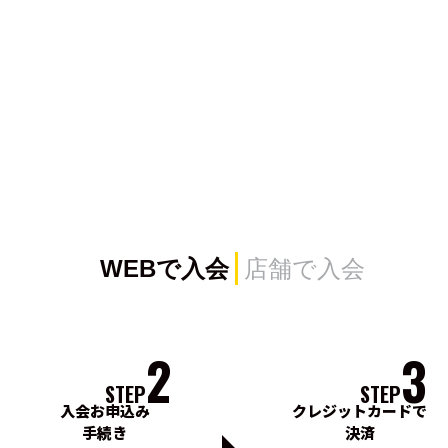
WEBで入会
店舗で入会
2
3
STEP
STEP
入会お申込み
クレジットカードで
手続き
決済