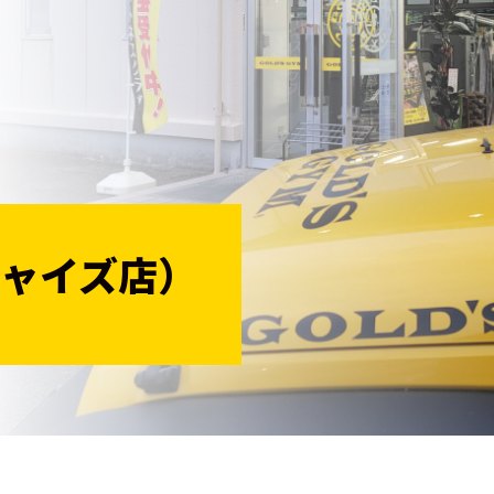
法人会員
会員会則
採用情報
ャイズ店）