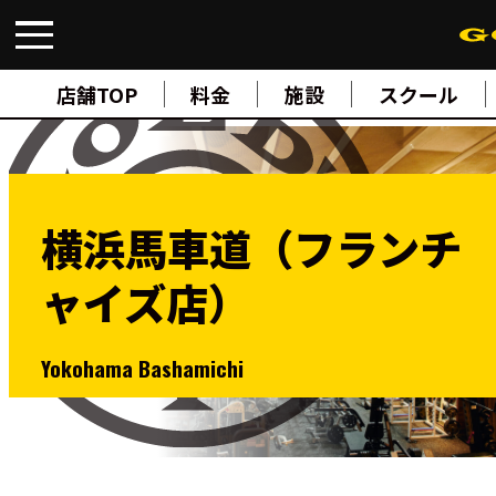
FIND A GYM
店舗検索
店舗TOP
料金
施設
スクール
ABOUT
ゴールドジムについて
SUPPORT
トレーニングサポート
SCHOOL
スクール
横浜馬車道（フランチ
STUDIO
スタジオ
ャイズ店）
JOIN
ご入会について
NEWS
ニュース
Yokohama Bashamichi
SHOP
オンラインストア