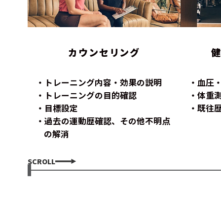
カウンセリング
トレーニング内容・効果の説明
血圧
トレーニングの目的確認
体重
目標設定
既往
過去の運動歴確認、その他不明点
の解消
SCROLL