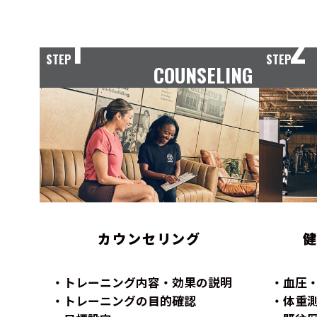
1
2
STEP
STEP
COUNSELING
カウンセリング
トレーニング内容・効果の説明
血圧
トレーニングの目的確認
体重