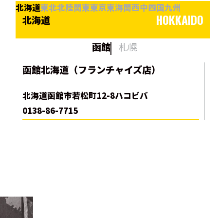
北海道
東北
北陸
関東
東京
東海
関西
中四国
九州
HOKKAIDO
北海道
函館
札幌
函館北海道（フランチャイズ店）
北海道函館市若松町12-8ハコビバ
0138-86-7715