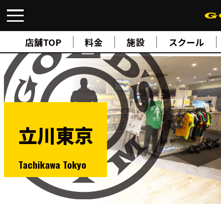
FIND A GYM
店舗検索
店舗TOP
料金
施設
スクール
ABOUT
ゴールドジムについて
SUPPORT
トレーニングサポート
SCHOOL
スクール
STUDIO
スタジオ
立川東京
JOIN
ご入会について
NEWS
ニュース
Tachikawa Tokyo
SHOP
オンラインストア