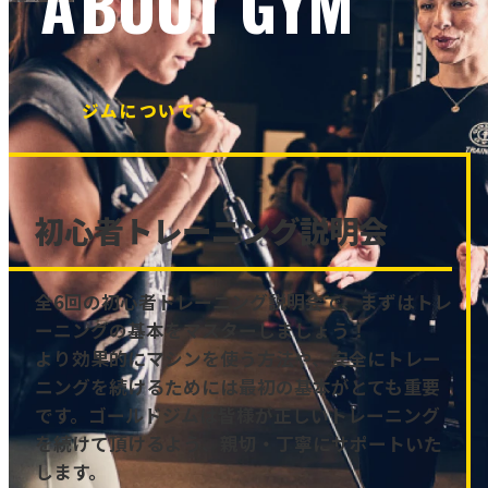
ABOUT GYM
ジムについて
初心者トレーニング説明会
全6回の初心者トレーニング説明会で、まずはトレ
ーニングの基本をマスターしましょう！
より効果的にマシンを使う方法や、安全にトレー
ニングを続けるためには最初の基本がとても重要
です。ゴールドジムは皆様が正しいトレーニング
を続けて頂けるよう、親切・丁寧にサポートいた
します。