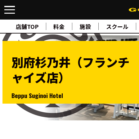
FIND A GYM
店舗検索
店舗TOP
料金
施設
スクール
ABOUT
ゴールドジムについて
SUPPORT
トレーニングサポート
別府杉乃井（フランチ
SCHOOL
スクール
ャイズ店）
STUDIO
スタジオ
JOIN
ご入会について
Beppu Suginoi Hotel
NEWS
ニュース
SHOP
オンラインストア