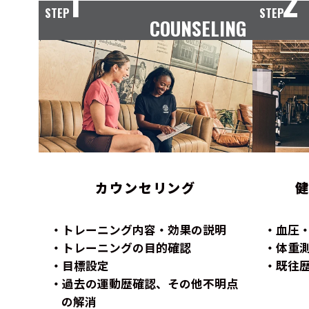
1
2
STEP
STEP
COUNSELING
カウンセリング
トレーニング内容・効果の説明
血圧
トレーニングの目的確認
体重
目標設定
既往
過去の運動歴確認、その他不明点
の解消