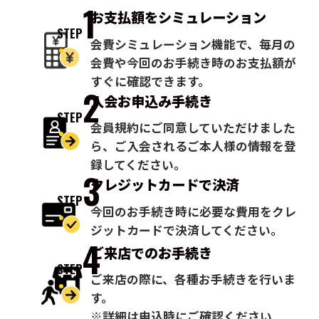
1
お支払額を
シミュレーション
STEP
会費シミュレーション機能で、毎月の
会費や今回のお手続き時のお支払額が
すぐに確認できます。
2
入会お申込み
手続き
STEP
会員規約にご同意していただけました
ら、ご入会されるご本人様の情報を登
録してください。
3
クレジットカードで
決済
STEP
今回のお手続き時に必要な費用をクレ
ジットカードで決済してください。
4
ご来店での
お手続き
STEP
ご来店の際に、各種お手続きを行いま
す。
※詳細は申込時にご確認ください