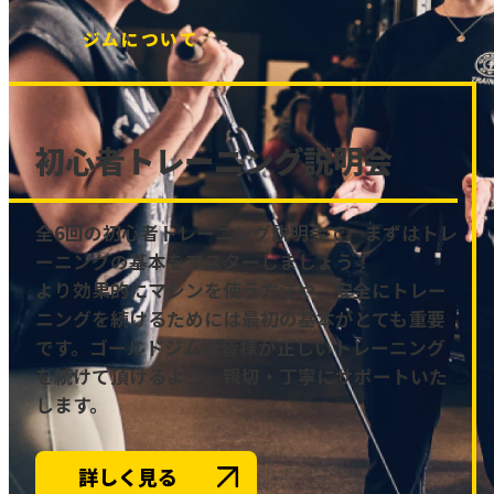
ジムについて
初心者トレーニング説明会
全6回の初心者トレーニング説明会で、まずはトレ
ーニングの基本をマスターしましょう！
より効果的にマシンを使う方法や、安全にトレー
ニングを続けるためには最初の基本がとても重要
です。ゴールドジムは皆様が正しいトレーニング
を続けて頂けるよう、親切・丁寧にサポートいた
します。
詳しく見る