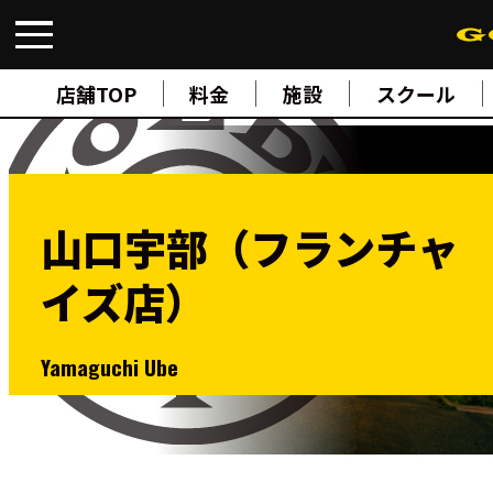
FIND A GYM
店舗検索
店舗TOP
料金
施設
スクール
ABOUT
ゴールドジムについて
SUPPORT
トレーニングサポート
SCHOOL
スクール
山口宇部（フランチャ
STUDIO
スタジオ
イズ店）
JOIN
ご入会について
NEWS
ニュース
Yamaguchi Ube
SHOP
オンラインストア