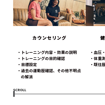
カウンセリング
トレーニング内容・効果の説明
血圧
トレーニングの目的確認
体重
目標設定
既往
過去の運動歴確認、その他不明点
の解消
SCROLL