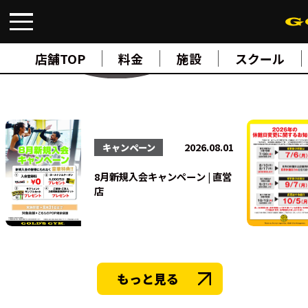
Hachioji Tokyo
FIND A GYM
店舗検索
店舗TOP
料金
施設
スクール
ABOUT
ゴールドジムについて
SUPPORT
トレーニングサポート
SCHOOL
スクール
2026.08.01
キャンペーン
STUDIO
スタジオ
8月新規入会キャンペーン | 直営
JOIN
店
ご入会について
NEWS
ニュース
SHOP
オンラインストア
もっと見る