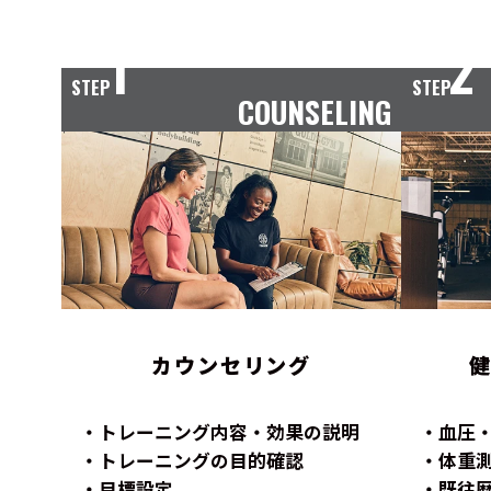
1
2
STEP
STEP
COUNSELING
カウンセリング
トレーニング内容・効果の説明
血圧
トレーニングの目的確認
体重
目標設定
既往