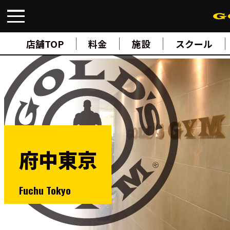
FIND A GYM
店舗検索
店舗TOP
料金
施設
スクール
ABOUT
ゴールドジムについて
SUPPORT
トレーニングサポート
SCHOOL
スクール
STUDIO
スタジオ
JOIN
ご入会について
府中東京
NEWS
ニュース
SHOP
Fuchu Tokyo
オンラインストア