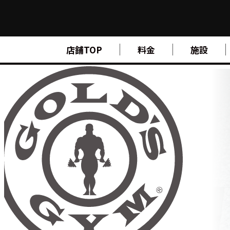
FIND A GYM
店舗TOP
料金
施設
店舗検索
ABOUT
ゴールドジムについて
SUPPORT
トレーニングサポート
SCHOOL
スクール
STUDIO
スタジオ
JOIN
ご入会について
NEWS
ニュース
SHOP
オンラインストア