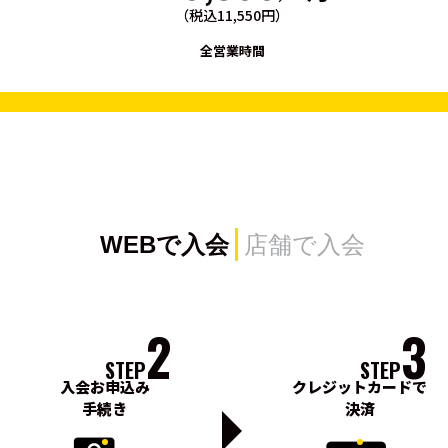
（税込11,550円）
全営業時間
WEBで入会
店舗で入会
2
3
STEP
STEP
入会お申込み
クレジットカードで
手続き
決済