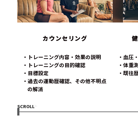
カウンセリング
トレーニング内容・効果の説明
血圧
トレーニングの目的確認
体重
目標設定
既往
過去の運動歴確認、その他不明点
の解消
SCROLL