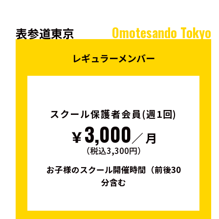
Omotesando Tokyo
表参道東京
レギュラーメンバー
スクール保護者会員(週1回)
3,000
￥
／ 月
（税込3,300円）
お子様のスクール開催時間（前後30
お
分含む