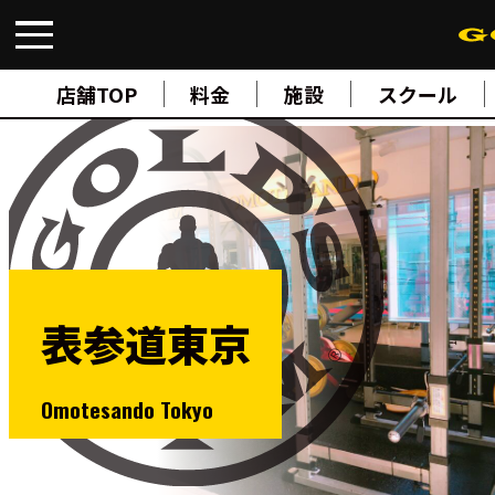
FIND A GYM
店舗検索
店舗TOP
料金
施設
スクール
ABOUT
ゴールドジムについて
SUPPORT
トレーニングサポート
SCHOOL
スクール
STUDIO
スタジオ
JOIN
ご入会について
表参道東京
NEWS
ニュース
SHOP
Omotesando Tokyo
オンラインストア