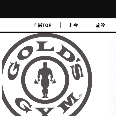
FIND A GYM
店舗TOP
料金
施設
店舗検索
ABOUT
ゴールドジムについて
SUPPORT
トレーニングサポート
SCHOOL
スクール
STUDIO
スタジオ
JOIN
ご入会について
NEWS
ニュース
SHOP
オンラインストア