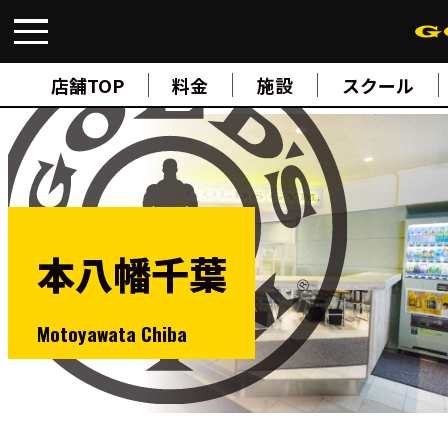
FIND A GYM
店舗検索
店舗TOP
料金
施設
スクール
ABOUT
ゴールドジムについて
SUPPORT
トレーニングサポート
SCHOOL
スクール
STUDIO
スタジオ
本八幡千葉
JOIN
ご入会について
NEWS
ニュース
Motoyawata Chiba
SHOP
オンラインストア