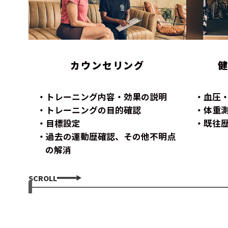
カウンセリング
トレーニング内容・効果の説明
血圧
トレーニングの目的確認
体重
目標設定
既往
過去の運動歴確認、その他不明点
の解消
SCROLL