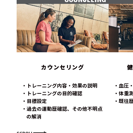
カウンセリング
トレーニング内容・効果の説明
血圧
トレーニングの目的確認
体重
目標設定
既往
過去の運動歴確認、その他不明点
の解消
SCROLL