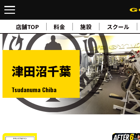
FIND A GYM
店舗検索
店舗TOP
料金
施設
スクール
ABOUT
ゴールドジムについて
SUPPORT
トレーニングサポート
SCHOOL
スクール
津田沼千葉
STUDIO
スタジオ
JOIN
Tsudanuma Chiba
ご入会について
NEWS
ニュース
SHOP
オンラインストア