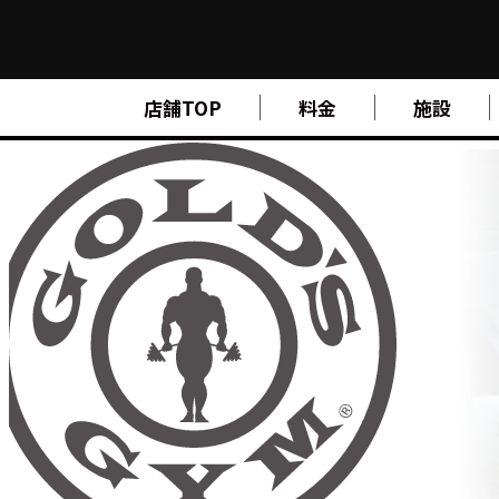
FIND A GYM
店舗TOP
料金
施設
店舗検索
ABOUT
ゴールドジムについて
SUPPORT
トレーニングサポート
SCHOOL
スクール
STUDIO
スタジオ
JOIN
ご入会について
NEWS
ニュース
SHOP
オンラインストア