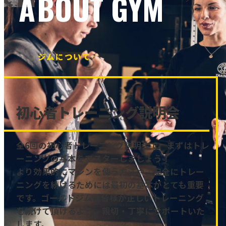
ABOUT GYM
ジムについて
初心者トレーニング説明会
全6回の初心者トレーニング説明会で、まずはトレ
ーニングの基本をマスターしましょう！
より効果的にマシンを使う方法や、安全にトレー
ニングを続けるためには最初の基本がとても重要
です。ゴールドジムは皆様が正しいトレーニング
を続けて頂けるよう、親切・丁寧にサポートいた
します。