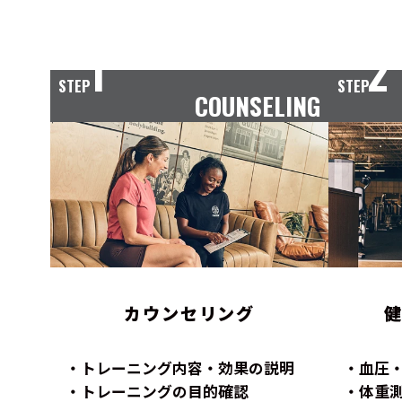
1
2
STEP
STEP
COUNSELING
カウンセリング
トレーニング内容・効果の説明
血圧
トレーニングの目的確認
体重