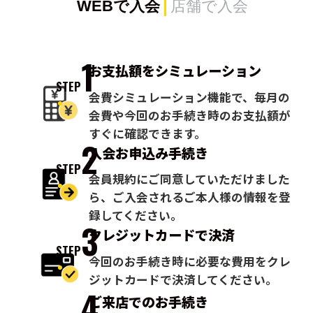
WEBで入会
店舗で入会
1
お支払額を
シミュレーション
STEP
会費シミュレーション機能で、毎月の
会費や今回のお手続き時のお支払額が
すぐに確認できます。
2
入会お申込み
手続き
STEP
会員規約にご同意していただけました
ら、ご入会されるご本人様の情報を登
録してください。
3
クレジットカードで
決済
STEP
今回のお手続き時に必要な費用をクレ
ジットカードで決済してください。
4
ご来店での
お手続き