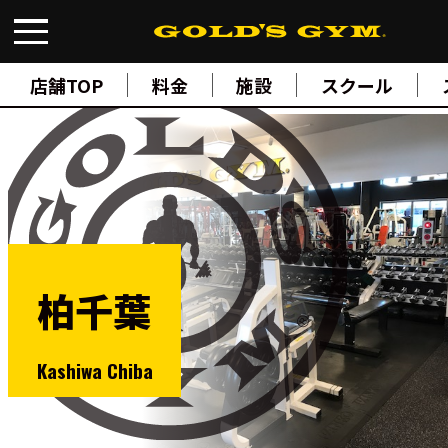
FIND A GYM
店舗検索
店舗TOP
料金
施設
スクール
ABOUT
ゴールドジムについて
SUPPORT
トレーニングサポート
SCHOOL
スクール
STUDIO
スタジオ
JOIN
ご入会について
柏千葉
NEWS
ニュース
SHOP
Kashiwa Chiba
オンラインストア