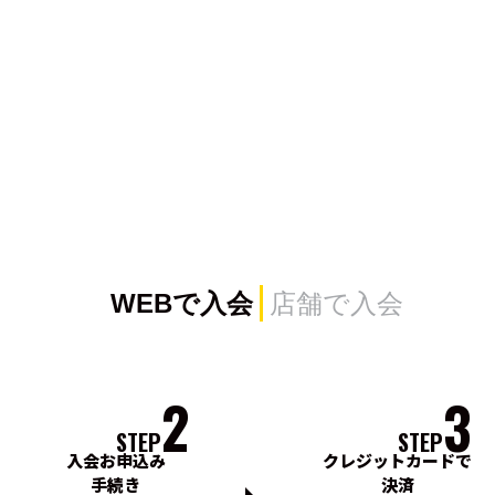
WEBで入会
店舗で入会
2
3
STEP
STEP
入会お申込み
クレジットカードで
手続き
決済