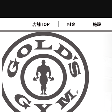
FIND A GYM
店舗TOP
料金
施設
店舗検索
ABOUT
ゴールドジムについて
SUPPORT
トレーニングサポート
SCHOOL
スクール
STUDIO
スタジオ
JOIN
ご入会について
NEWS
ニュース
SHOP
オンラインストア