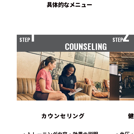
具体的なメニュー
1
2
STEP
STEP
COUNSELING
カウンセリング
トレーニング内容・効果の説明
血圧