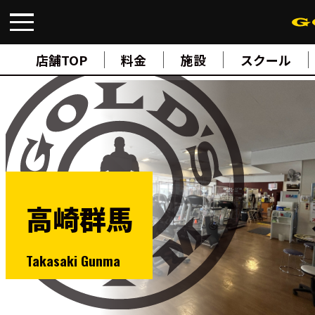
FIND A GYM
店舗検索
店舗TOP
料金
施設
スクール
ABOUT
ゴールドジムについて
SUPPORT
トレーニングサポート
SCHOOL
スクール
STUDIO
スタジオ
JOIN
ご入会について
高崎群馬
NEWS
ニュース
SHOP
Takasaki Gunma
オンラインストア