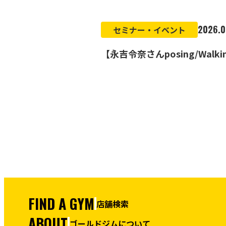
2026.0
セミナー・イベント
【永吉令奈さんposing/Walk
FIND A GYM
店舗検索
ABOUT
ゴールドジムについて