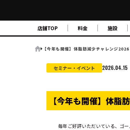
FIND A GYM
店舗TOP
料金
施設
店舗検索
ABOUT
ゴールドジムについて
SUPPORT
【今年も開催】体脂肪減少チャレンジ202
トレーニングサポート
ホーム
SCHOOL
スクール
2026.04.15
セミナー・イベント
STUDIO
スタジオ
JOIN
ご入会について
NEWS
ニュース
【今年も開催】体脂肪
SHOP
オンラインストア
毎年ご好評いただいている、ゴー